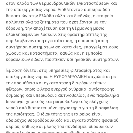
στον κλάδο των θερμοϋδραυλικών εγκαταστάσεων και
της επεξεργασίας νερού. Διαθέτοντας εμπειρία δύο
δεκαετιών στην Ελλάδα αλλά και διεθνώς, η εταιρεία
καλύπτει όλα τα ζητήματα που σχετίζονται με την
ύδρευση, την αποχέτευση και τη θέρμανση μέσω
ολοκληρωμένων λύσεων. Στις δραστηριότητές της
περιλαμβάνονται η εγκατάσταση, η επισκευή και η
συντήρηση συστημάτων σε κατοικίες, επαγγελματικούς
χώρους και καταστήματα, καθώς και η εμπορία
υδραυλικών ειδών, πιεστικών και ηλιακών συστημάτων.
Έμφαση δίνεται στις υπηρεσίες φιλτραρίσματος και
επεξεργασίας νερού. Η ΕΥΡΩΥΔΡΑΥΛΙΚΗ ασχολείται με
την προμήθεια και εγκατάσταση διαφόρων τύπων
φίλτρων, όπως φίλτρα ενεργού άνθρακα, αντίστροφης
όσμωσης και υπεριώδους ακτινοβολίας, ενώ παράλληλα
διενεργεί χημικούς και μικροβιολογικούς ελέγχους
νερού από διαπιστευμένο εργαστήριο για τη διασφάλιση
της ποιότητας. Ο ιδιοκτήτης της εταιρείας είναι
αδειούχος θερμοϋδραυλικός και εγκαταστάτης φυσικού
αερίου, καθώς και μέλος του συνδέσμου υδραυλικών
Θεσσαλονίκης, προσφέροντας εξειδικευμένες και