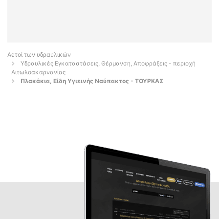
Αετοί των υδραυλικών
Υδραυλικές Εγκαταστάσεις, Θέρμανση, Αποφράξεις - περιοχή
Αιτωλοακαρνανίας
Πλακάκια, Είδη Υγιεινής Ναύπακτος - ΤΟΥΡΚΑΣ