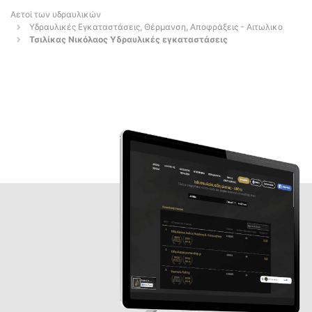
Αετοί των υδραυλικών
Υδραυλικές Εγκαταστάσεις, Θέρμανση, Αποφράξεις - Αιτωλικο
Τσιλίκας Νικόλαος Υδραυλικές εγκαταστάσεις