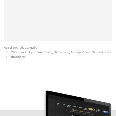
Αετοί των υδραυλικών
Υδραυλικές Εγκαταστάσεις, Θέρμανση, Αποφράξεις - Θεσσαλονίκη
Bautherm