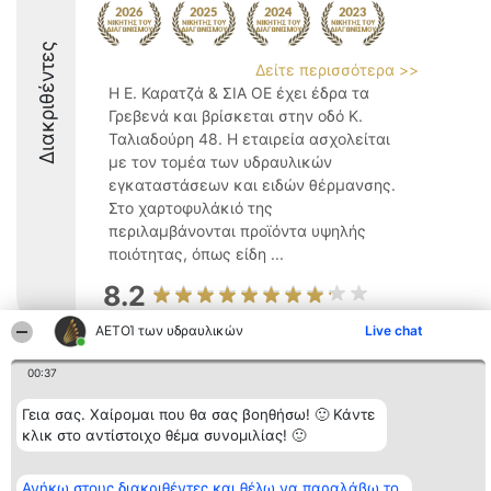
Διακριθέντες
Δείτε περισσότερα >>
Η Ε. Καρατζά & ΣΙΑ ΟΕ έχει έδρα τα
Γρεβενά και βρίσκεται στην οδό Κ.
Ταλιαδούρη 48. Η εταιρεία ασχολείται
με τον τομέα των υδραυλικών
εγκαταστάσεων και ειδών θέρμανσης.
Στο χαρτοφυλάκιό της
περιλαμβάνονται προϊόντα υψηλής
ποιότητας, όπως είδη ...
8.2
ΑΕΤΟΊ των υδραυλικών
Live chat
Διοργανωτής της
Κατάταξη
Επικοινωνία
00:37
κατάταξης
Διακριθέντες
Επικοινωνία
BEAUTIFUL COMPANY
Λίστα όλων
Γεια σας. Χαίρομαι που θα σας βοηθήσω! 🙂 Κάντε
Μονοπρόσωπη ΙΚΕ
των
κλικ στο αντίστοιχο θέμα συνομιλίας! 🙂
ΤΗΛ. ΕΠΙΚΟΙΝΩΝΙΑΣ:
διακριθέντων
2104128019
Μεθοδολογία
email:
Όροι &
aetoi@beautifulcompany.co
Ανήκω στους διακριθέντες και θέλω να παραλάβω το
προϋποθέσεις