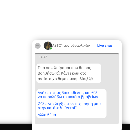
ΑΕΤΟΊ των υδραυλικών
Live chat
16:47
Γεια σας. Χαίρομαι που θα σας
βοηθήσω! 🙂 Κάντε κλικ στο
αντίστοιχο θέμα συνομιλίας! 🙂
Ανήκω στους διακριθέντες και θέλω
να παραλάβω το πακέτο βραβείων
Θέλω να ελέγξω την επιχείρηση μου
στην κατάταξη "Αετοί"
Άλλο θέμα