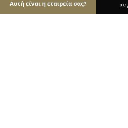
Αυτή είναι η εταιρεία σας?
Ελέ
Αετοί των υδραυλικών
Υδραυλικές Εγκαταστάσε
Γκώγκος Γιάννης
8.9
(15)
Πτολεμαιδα, Νοσοκομείου 29
Εμφάνιση αριθμού τηλεφώνου