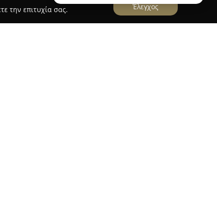
Έλεγχος
τε την επιτυχία σας.
 με έδρα στην οδό Νοσοκομείου 29 στην
 τομέα των υδραυλικών υπηρεσιών καθώς και
. Η επιχείρηση έχει καθιερωθεί για την
ισμό της. Προσφέρει μια ευρεία γκάμα λύσεων,
ιλαμβάνουν την εγκατάσταση ηλιακών
ντρικής θέρμανσης –όπως τα καλοριφέρ– και
οϋδραυλικών έργων.
ι μεγάλη ποικιλία υδραυλικών υλικών, όπως
ιαφόρων τύπων, εξαρτήματα, σιφώνια, βαλβίδες,
Η επιμονή στην ποιότητα, τόσο στα προσφερόμενα