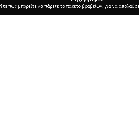
γξτε πώς μπορείτε να πάρετε το πακέτο βραβείων, για να απολαύσε
ις, Θέρμανση, Αποφράξεις - Πτολεμαιδα
Γκώγκος Γιάννης
Σχετικά με την εταιρεία:
Η εταιρεία
Γκώγκος Γιάννης
,
Πτολεμαΐδα, ειδικεύεται στον
στην εμπορία υδραυλικών ειδών
αξιοπιστία και τον επαγγελματ
Δείτε περισσότερα >>
καλύπτοντας ανάγκες που περ
θερμοσιφώνων, συστημάτων κε
την υλοποίηση σύνθετων θερμ
Ο χώρος της εταιρείας διαθέτε
βρύσες, μπαταρίες, σωλήνες δ
φίλτρα νερού και νεροχύτες. 