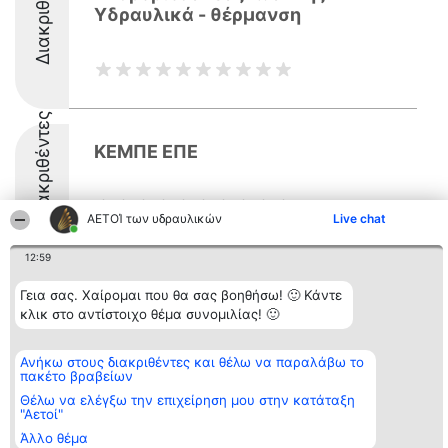
Διακριθέντες
Υδραυλικά - θέρμανση
Διακριθέντες
ΚΕΜΠΕ ΕΠΕ
ΑΕΤΟΊ των υδραυλικών
Live chat
12:59
Γεια σας. Χαίρομαι που θα σας βοηθήσω! 🙂 Κάντε
Διοργανωτής της
Κατάταξη
Επικοινωνία
κλικ στο αντίστοιχο θέμα συνομιλίας! 🙂
κατάταξης
Διακριθέντες
Επικοινωνία
BEAUTIFUL COMPANY
Λίστα όλων
Μονοπρόσωπη ΙΚΕ
των
Ανήκω στους διακριθέντες και θέλω να παραλάβω το
ΤΗΛ. ΕΠΙΚΟΙΝΩΝΙΑΣ:
διακριθέντων
πακέτο βραβείων
2104128019
Μεθοδολογία
email:
Όροι &
Θέλω να ελέγξω την επιχείρηση μου στην κατάταξη
aetoi@beautifulcompany.co
προϋποθέσεις
"Αετοί"
ΠΟΛΙΤΙΚΗ
Άλλο θέμα
ΑΠΟΡΡΗΤΟΥ