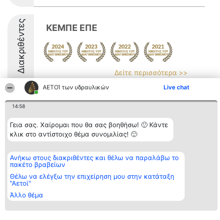
Διακριθέντες
ΚΕΜΠΕ ΕΠΕ
Δείτε περισσότερα >>
ΑΕΤΟΊ των υδραυλικών
Live chat
14:58
Γεια σας. Χαίρομαι που θα σας βοηθήσω! 🙂 Κάντε
Διοργανωτής της
Κατάταξη
Επικοινωνία
κατάταξης
κλικ στο αντίστοιχο θέμα συνομιλίας! 🙂
Διακριθέντες
Επικοινωνία
BEAUTIFUL COMPANY
Λίστα όλων
Μονοπρόσωπη ΙΚΕ
των
ΤΗΛ. ΕΠΙΚΟΙΝΩΝΙΑΣ:
διακριθέντων
Ανήκω στους διακριθέντες και θέλω να παραλάβω το
2104128019
Μεθοδολογία
πακέτο βραβείων
email:
Όροι &
Θέλω να ελέγξω την επιχείρηση μου στην κατάταξη
aetoi@beautifulcompany.co
προϋποθέσεις
"Αετοί"
ΠΟΛΙΤΙΚΗ
ΑΠΟΡΡΗΤΟΥ
Άλλο θέμα