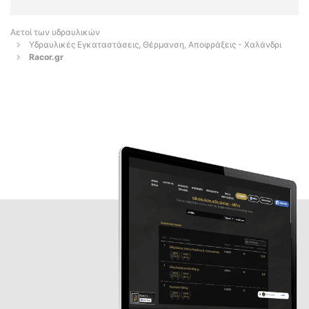
Αετοί των υδραυλικών
Υδραυλικές Εγκαταστάσεις, Θέρμανση, Αποφράξεις - Χαλάνδρι
Racor.gr