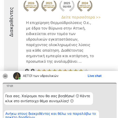
Διακριθέντες
Δείτε περισσότερα >>
Η επιχείρηση Θερμοϋδρολύσεις Ο.ε.,
με έδρα τον Βύρωνα στην Αττική,
ειδικεύεται στον τομέα των
υδραυλικών εγκαταστάσεων,
παρέχοντας ολοκληρωμένες λύσεις
για κάθε απαίτηση. Διαθέτοντας
σημαντική εμπειρία και κατάρτιση, το
προσωπικό της αναλαμβάνει ...
8.8
ΑΕΤΟΊ των υδραυλικών
Live chat
17:01
Διοργανωτής της
Κατάταξη
Επικοινωνία
κατάταξης
Διακριθέντες
Επικοινωνία
Γεια σας. Χαίρομαι που θα σας βοηθήσω! 🙂 Κάντε
BEAUTIFUL COMPANY
Λίστα όλων
κλικ στο αντίστοιχο θέμα συνομιλίας! 🙂
Μονοπρόσωπη ΙΚΕ
των
ΤΗΛ. ΕΠΙΚΟΙΝΩΝΙΑΣ:
διακριθέντων
2104128019
Μεθοδολογία
email:
Ανήκω στους διακριθέντες και θέλω να παραλάβω το
Όροι &
πακέτο βραβείων
aetoi@beautifulcompany.co
προϋποθέσεις