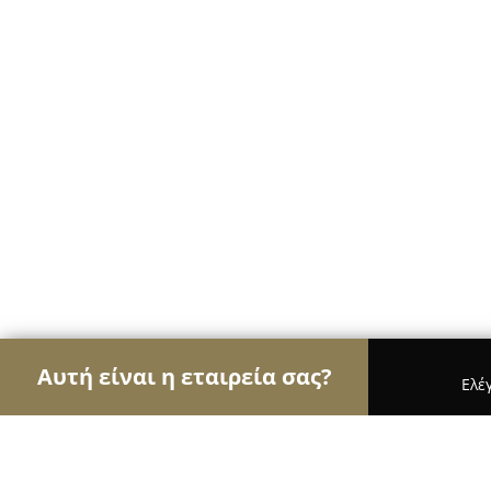
Αυτή είναι η εταιρεία σας?
Ελέ
Αετοί των υδραυλικών
Υδραυλικές Εγκαταστάσε