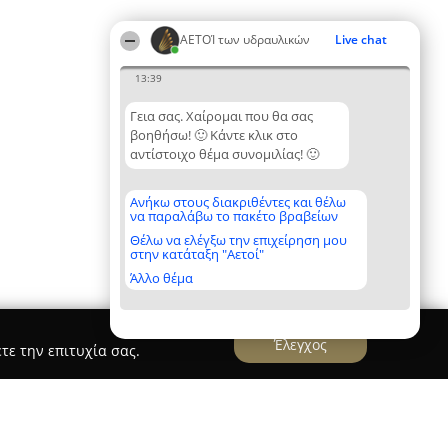
ΑΕΤΟΊ των υδραυλικών
Live chat
13:39
Γεια σας. Χαίρομαι που θα σας
βοηθήσω! 🙂 Κάντε κλικ στο
αντίστοιχο θέμα συνομιλίας! 🙂
Ανήκω στους διακριθέντες και θέλω
να παραλάβω το πακέτο βραβείων
Θέλω να ελέγξω την επιχείρηση μου
στην κατάταξη "Αετοί"
Άλλο θέμα
Έλεγχος
τε την επιτυχία σας.