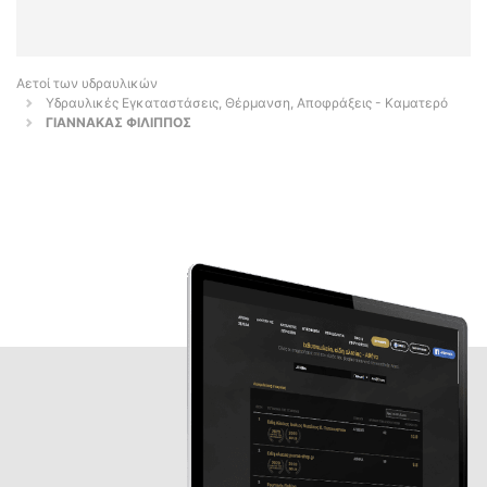
Αετοί των υδραυλικών
Υδραυλικές Εγκαταστάσεις, Θέρμανση, Αποφράξεις - Καματερό
ΓΙΑΝΝΑΚΑΣ ΦΙΛΙΠΠΟΣ